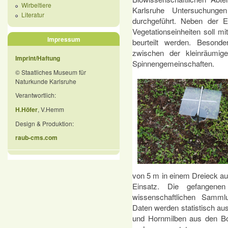
Wirbeltiere
Karlsruhe Untersuchunge
Literatur
durchgeführt. Neben der Er
Vegetationseinheiten soll 
Impressum
beurteilt werden. Besond
zwischen der kleinräumig
Imprint/Haftung
Spinnengemeinschaften.
© Staatliches Museum für
Naturkunde Karlsruhe
Verantwortlich:
H.Höfer
, V.Hemm
Design & Produktion:
raub-cms.com
von 5 m in einem Dreieck au
Einsatz. Die gefangenen 
wissenschaftlichen Samml
Daten werden statistisch au
und Hornmilben aus den Bod