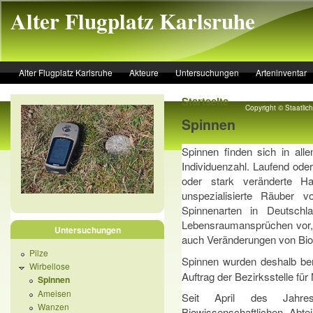
Skip to main content
Alter Flugplatz Karlsruhe
Alter Flugplatz Karlsruhe
Akteure
Untersuchungen
Arteninventar
Startseite
Copyright © Staatli
Spinnen
Spinnen finden sich in al
Individuenzahl. Laufend ode
oder stark veränderte Ha
unspezialisierte Räuber 
Spinnenarten in Deutschl
Lebensraumansprüchen vor, 
Untersuchungen
auch Veränderungen von Bio
Pilze
Spinnen wurden deshalb ber
Wirbellose
Auftrag der Bezirksstelle fü
Spinnen
Ameisen
Seit April des Jahre
Wanzen
Biowissenschaftlichen Abt