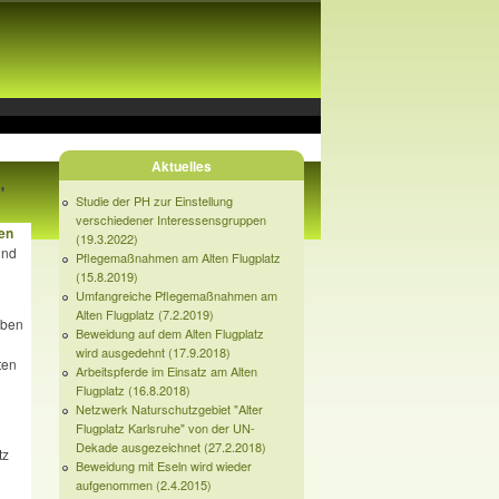
Aktuelles
"
Studie der PH zur Einstellung
verschiedener Interessensgruppen
en
(19.3.2022)
und
Pflegemaßnahmen am Alten Flugplatz
(15.8.2019)
Umfangreiche Pflegemaßnahmen am
Alten Flugplatz (7.2.2019)
rben
Beweidung auf dem Alten Flugplatz
wird ausgedehnt (17.9.2018)
ten
Arbeitspferde im Einsatz am Alten
Flugplatz (16.8.2018)
Netzwerk Naturschutzgebiet "Alter
Flugplatz Karlsruhe" von der UN-
Dekade ausgezeichnet (27.2.2018)
tz
Beweidung mit Eseln wird wieder
aufgenommen (2.4.2015)