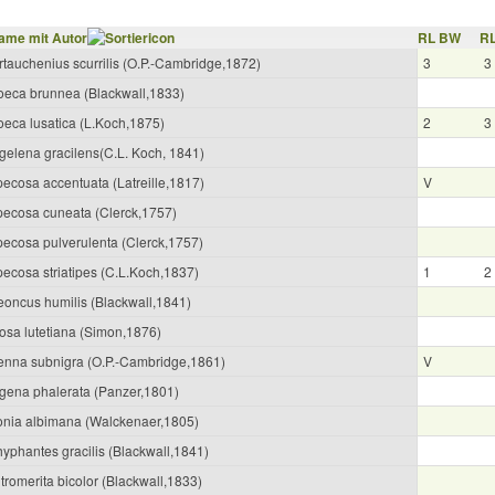
ame mit Autor
RL BW
RL
rtauchenius scurrilis (O.P.-Cambridge,1872)
3
3
oeca brunnea (Blackwall,1833)
oeca lusatica (L.Koch,1875)
2
3
agelena gracilens(C.L. Koch, 1841)
pecosa accentuata (Latreille,1817)
V
pecosa cuneata (Clerck,1757)
pecosa pulverulenta (Clerck,1757)
pecosa striatipes (C.L.Koch,1837)
1
2
eoncus humilis (Blackwall,1841)
tosa lutetiana (Simon,1876)
enna subnigra (O.P.-Cambridge,1861)
V
gena phalerata (Panzer,1801)
onia albimana (Walckenaer,1805)
hyphantes gracilis (Blackwall,1841)
romerita bicolor (Blackwall,1833)