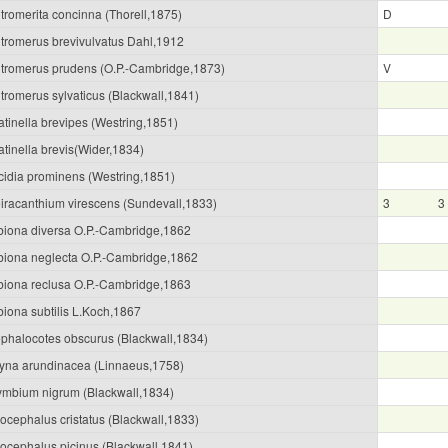
tromerita concinna (Thorell,1875)
D
tromerus brevivulvatus Dahl,1912
tromerus prudens (O.P.-Cambridge,1873)
V
tromerus sylvaticus (Blackwall,1841)
atinella brevipes (Westring,1851)
tinella brevis(Wider,1834)
cidia prominens (Westring,1851)
iracanthium virescens (Sundevall,1833)
3
3
biona diversa O.P.-Cambridge,1862
biona neglecta O.P.-Cambridge,1862
biona reclusa O.P.-Cambridge,1863
biona subtilis L.Koch,1867
phalocotes obscurus (Blackwall,1834)
tyna arundinacea (Linnaeus,1758)
ymbium nigrum (Blackwall,1834)
ocephalus cristatus (Blackwall,1833)
locephalus picinus (Blackwall,1841)