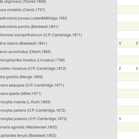
ta uliginosus (Thorell,1856)
ura mirabilis (Clerck,1757)
adicnemis juncea Locket&Millidge,1953
adicnemis pumila (Blackwall,1841)
rhomma microphthalmum (O.P.-Cambridge,1871)
tina celans (Blackwall,1841)
V
3
anor aurocinctus (Ohlert,1865)
monyphantes lineatus (Linnaeus,1758)
loctetor romanus (O.P.-Cambridge,1872)
2
3
dra gracilis (Menge,1869)
avera aequipes (O.P.-Cambridge,1871)
vera aperta (Miller,1971)
inocyba insecta (L.Koch,1869)
inocyba pallens (O.P.-Cambridge,1872)
inocyba praecox (O.P.-Cambridge,1873)
V
enaria agrestis (Walckenaer,1802)
uiphantes tenuis (Blackwall,1852)