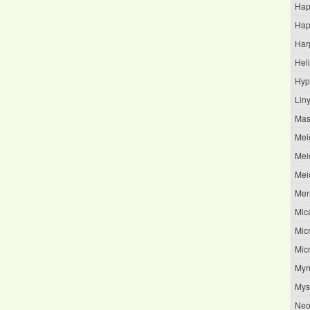
Hap
Hap
Har
Hel
Hyp
Liny
Mas
Meio
Mei
Mei
Mer
Mica
Mic
Mic
Myr
Mys
Neo