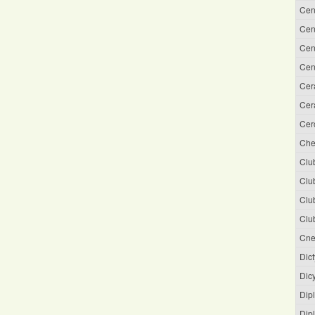
Cen
Cen
Cen
Cen
Cer
Cera
Cer
Che
Clu
Clu
Clu
Clu
Cne
Dic
Dic
Dipl
Dip