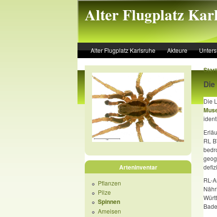
Skip to main content
Alter Flugplatz Kar
Alter Flugplatz Karlsruhe
Akteure
Unter
Start
Die
Die 
Muse
ident
Erlä
RL B
bedro
geog
defiz
Arteninventar
RL-A
Pflanzen
Nähri
Pilze
Württ
Spinnen
Bade
Ameisen