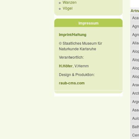
Wanzen
Vögel
Artn
Aca
Impressum
Agr
Imprint/Haftung
Agr
All
© Staatliches Museum für
Naturkunde Karlsruhe
Alo
Verantwortlich:
Alo
H.Höfer
, V.Hemm
Alo
Design & Produktion:
Alo
raub-cms.com
Ara
Arc
Arg
Asa
Aul
Bat
Cent