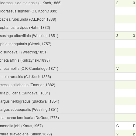
lodrassus dalmatensis (L.Koch,1866)
2
3
lodrassus signifer (C.L.Koch,1839)
pactea rubicunda (C.L.Koch,1838)
iophanus flavipes (Hahn,1832)
sosinga albovittata (Westring,1851)
3
3
phia triangularis (Clerck, 1757)
o sundevalli (Westring,1851)
neta affinis (Kulczynski,1898)
oneta mollis (O.P.-Cambridge,1871)
V
oneta rurestris (C.L.Koch,1836)
messus trilobatus (Emerton,1882)
ria pulicaria (Sundevall,1831)
rargus herbigradus (Blackwall,1854)
rargus subaequalis (Westring,1851)
marachne formicaria (DeGeer,1778)
menella jobi (Kraus,1967)
G
R
ttiura suaveolens (Simon,1879)
V
2