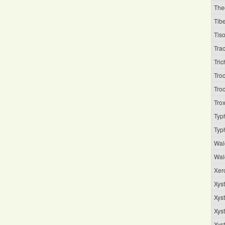
The
Tib
Tis
Tra
Tri
Tro
Troc
Tro
Typ
Typ
Wal
Wal
Xer
Xys
Xyst
Xyst
Xyst