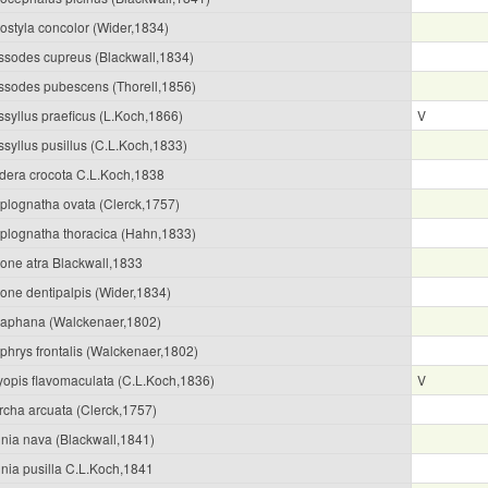
ostyla concolor (Wider,1834)
ssodes cupreus (Blackwall,1834)
ssodes pubescens (Thorell,1856)
ssyllus praeficus (L.Koch,1866)
V
syllus pusillus (C.L.Koch,1833)
dera crocota C.L.Koch,1838
plognatha ovata (Clerck,1757)
plognatha thoracica (Hahn,1833)
gone atra Blackwall,1833
gone dentipalpis (Wider,1834)
 aphana (Walckenaer,1802)
phrys frontalis (Walckenaer,1802)
yopis flavomaculata (C.L.Koch,1836)
V
rcha arcuata (Clerck,1757)
nia nava (Blackwall,1841)
nia pusilla C.L.Koch,1841