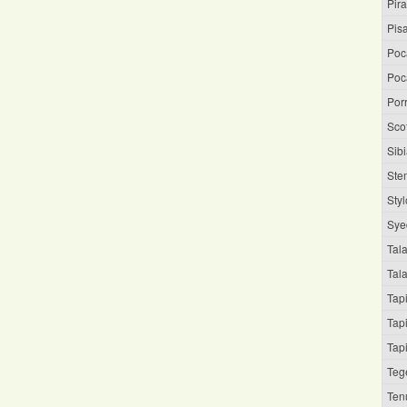
Pira
Pisa
Poc
Poc
Por
Sco
Sibi
Ste
Sty
Sye
Tal
Tala
Tap
Tap
Tap
Teg
Ten