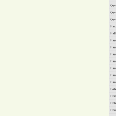
Ozy
Ozyp
Ozy
Pac
Pal
Par
Par
Par
Par
Par
Par
Par
Pel
Phi
Phl
Phru