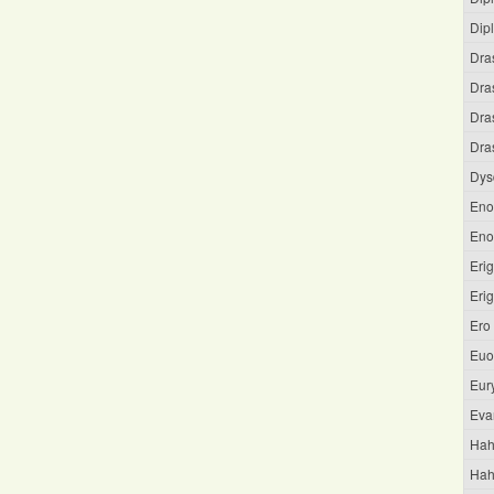
Dipl
Dra
Dra
Dra
Dras
Dys
Eno
Eno
Eri
Eri
Ero
Euo
Eur
Eva
Hah
Hah