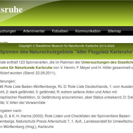
lsruhe
suchungen
Arteninventar
Fotoalben
Kommunikation
Sitemap
seite
Copyright © Staatliches Museum für Naturkunde Karlsruhe 2010-2022
 Spinnen des Naturschutzgebiets "Alter Flugplatz Karlsruhe
Liste enthält 123 Spinnenarten, die im Rahmen der
Untersuchungen des Staatlich
ums für Naturkunde Karlsruhe
von V. Hemm, F. Meyer und H. Höfer gesammelt 
ifiziert wurden (Stand: 22.09.2011).
uterungen:
W: Rote Liste Baden-Württembergs, RL D: Rote Liste Deutschlands, 1: vom Ausste
ht, 2: stark gefährdet, 3: gefährdet, R: extrem seltene Arten und Arten mit
raphischer Restriktion, G: Gefährdung anzunehmen, aber Status unbekannt, D: Da
itär, V: Arten der Vorwarnliste
ngaben nach:
g, D. & K. H. Harms (2003): Rote Listen und Checklisten der Spinnentiere Baden-
embergs. Naturschutz-Praxis Artenschutz 7, 1. Aufl., Landesanstalt für Umweltschu
n-Württemberg (Hrsg.), Karlsruhe