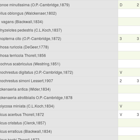
onoe minutissima (O.P.-Cambridge,1879)
D
2
ellus oblongus (Walckenaer,1802)
o vagans (Blackwall,1834)
chyzelotes pedestris (C.L.Koch,1837)
chopterna cito (O.P.-Cambridge,1872)
3
3
chosa ruricola (DeGeer,1778)
hosa terricola Thorell,1856
xochrus scabriculus (Westring,1851)
hochrestus digitatus (O.P.-Cambridge,1872)
V
hochrestus simoni Lessert,1907
2
3
ckenaeria antica (Wider,1834)
ckenaeria atrotibialis O.P.-Cambridge,1878
olycosa miniata (C.L.Koch,1834)
V
ticus acerbus Thorell,1872
V
3
icus cristatus (Clerck,1857)
icus erraticus (Blackwall,1834)
icus kochi Thorell,1872