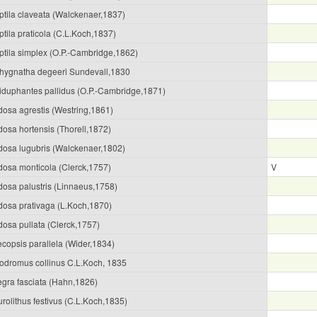
ptila claveata (Walckenaer,1837)
tila praticola (C.L.Koch,1837)
ptila simplex (O.P.-Cambridge,1862)
hygnatha degeeri Sundevall,1830
liduphantes pallidus (O.P.-Cambridge,1871)
dosa agrestis (Westring,1861)
dosa hortensis (Thorell,1872)
dosa lugubris (Walckenaer,1802)
dosa monticola (Clerck,1757)
V
dosa palustris (Linnaeus,1758)
dosa prativaga (L.Koch,1870)
dosa pullata (Clerck,1757)
ecopsis parallela (Wider,1834)
lodromus collinus C.L.Koch, 1835
egra fasciata (Hahn,1826)
rolithus festivus (C.L.Koch,1835)