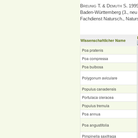
Breunig T. & Demuth S. 199
Baden-Württem­berg (3., neu 
Fachdienst Natursch., Naturs
Wissenschaftlicher Name
Poa pratenis
Poa compressa
Poa bulbosa
Polygonum aviculare
Populus canadensis
Portulaca oleracea
Populus tremula
Poa annua
Poa angustifolia
Pimpinella saxifraga