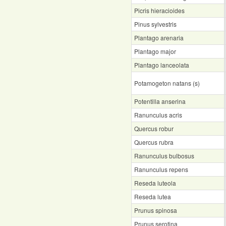
Picris hieracioides
Pinus sylvestris
Plantago arenaria
Plantago major
Plantago lanceolata
Potamogeton natans (s)
Potentilla anserina
Ranunculus acris
Quercus robur
Quercus rubra
Ranunculus bulbosus
Ranunculus repens
Reseda luteola
Reseda lutea
Prunus spinosa
Prunus serotina