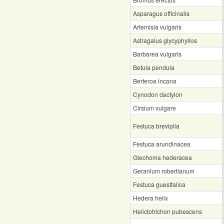
Asparagus officinalis
Artemisia vulgaris
Astragalus glycyphyllos
Barbarea vulgaris
Betula pendula
Berteroa incana
Cynodon dactylon
Cirsium vulgare
Festuca brevipila
Festuca arundinacea
Glechoma hederacea
Geranium robertianum
Festuca guestfalica
Hedera helix
Helictotrichon pubescens