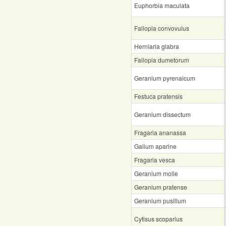
Euphorbia maculata
Fallopia convovulus
Herniaria glabra
Fallopia dumetorum
Geranium pyrenaicum
Festuca pratensis
Geranium dissectum
Fragaria ananassa
Galium aparine
Fragaria vesca
Geranium molle
Geranium pratense
Geranium pusillum
Cytisus scoparius