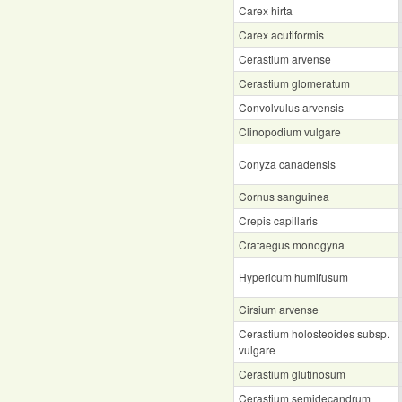
Carex hirta
Carex acutiformis
Cerastium arvense
Cerastium glomeratum
Convolvulus arvensis
Clinopodium vulgare
Conyza canadensis
Cornus sanguinea
Crepis capillaris
Crataegus monogyna
Hypericum humifusum
Cirsium arvense
Cerastium holosteoides subsp.
vulgare
Cerastium glutinosum
Cerastium semidecandrum