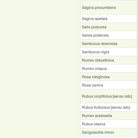
Sagina procumbens
Sagina apetala
Salix purpurea
Salvia pratensis
Sambucus racemosa
Sambucus nigra
Rumex obtusifolius
Rumex crispus
Rosa rubiginosa
Rosa canina
Rubus corylifolius [sensu lato]
Rubus fruticosus [sensu lato]
Rumex acetosella
Rubus idaeus
Sanguisorba minor