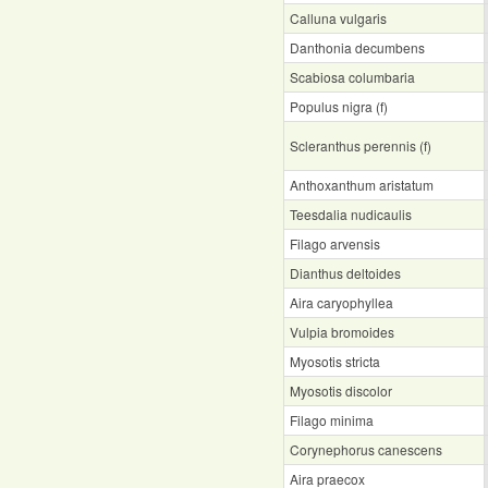
Calluna vulgaris
Danthonia decumbens
Scabiosa columbaria
Populus nigra (f)
Scleranthus perennis (f)
Anthoxanthum aristatum
Teesdalia nudicaulis
Filago arvensis
Dianthus deltoides
Aira caryophyllea
Vulpia bromoides
Myosotis stricta
Myosotis discolor
Filago minima
Corynephorus canescens
Aira praecox