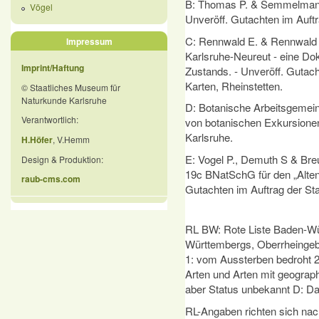
B: Thomas P. & Semmelmann T
Vögel
Unveröff. Gutach­ten im Auftr
C: Rennwald E. & Rennwald K
Impressum
Karlsruhe-Neureut ‑ eine D
Imprint/Haftung
Zustands. ‑ Unveröff. Gut­ach
Karten, Rheinstetten.
© Staatliches Museum für
Naturkunde Karlsruhe
D: Botanische Arbeitsgemein
Verantwortlich:
von botanischen Exkursionen
Karlsruhe.
H.Höfer
, V.Hemm
E: Vogel P., Demuth S & Breu
Design & Produktion:
19c BNatSchG für den „Alten 
raub-cms.com
Gutachten im Auftrag der Stad
RL BW: Rote Liste Baden-Wü
Württembergs, Oberrheingebie
1: vom Aussterben bedroht 2:
Arten und Arten mit geograp
aber Status unbekannt D: Dat
RL-Angaben richten sich nac