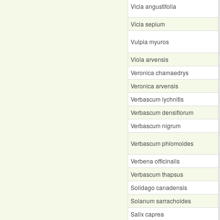
Vicia angustifolia
Vicia sepium
Vulpia myuros
Viola arvensis
Veronica chamaedrys
Veronica arvensis
Verbascum lychnitis
Verbascum densiflorum
Verbascum nigrum
Verbascum phlomoides
Verbena officinalis
Verbascum thapsus
Solidago canadensis
Solanum sarrachoides
Salix caprea