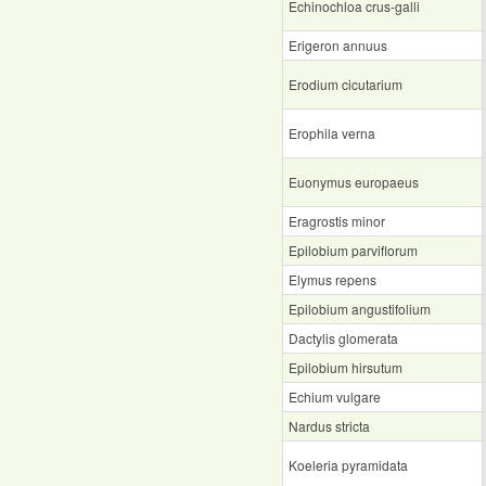
Echinochloa crus-galli
Erigeron annuus
Erodium cicutarium
Erophila verna
Euonymus europaeus
Eragrostis minor
Epilobium parviflorum
Elymus repens
Epilobium angustifolium
Dactylis glomerata
Epilobium hirsutum
Echium vulgare
Nardus stricta
Koeleria pyramidata