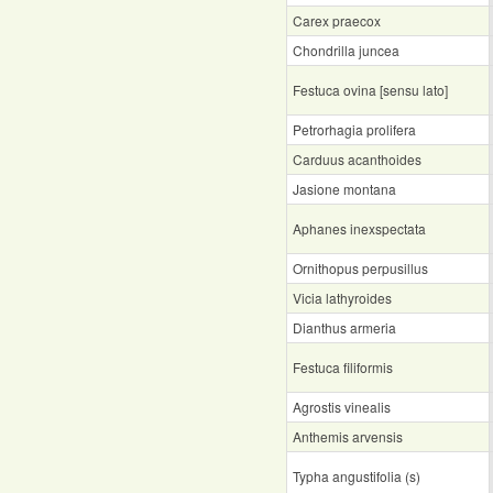
Carex praecox
Chondrilla juncea
Festuca ovina [sensu lato]
Petrorhagia prolifera
Carduus acanthoides
Jasione montana
Aphanes inexspectata
Ornithopus perpusillus
Vicia lathyroides
Dianthus armeria
Festuca filiformis
Agrostis vinealis
Anthemis arvensis
Typha angustifolia (s)