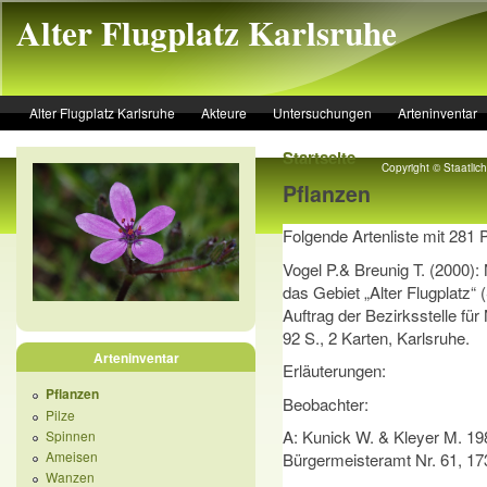
Skip to main content
Alter Flugplatz Karlsruhe
Alter Flugplatz Karlsruhe
Akteure
Untersuchungen
Arteninventar
Startseite
Copyright © Staatli
Pflanzen
Folgende Artenliste mit 281
Vogel P.& Breunig T. (2000):
das Gebiet „Alter Flugplatz“ 
Auftrag der Bezirksstelle fü
92 S., 2 Karten, Karlsruhe.
Arteninventar
Erläuterungen:
Pflanzen
Beobachter:
Pilze
A: Kunick W. & Kleyer M. 1984
Spinnen
Ameisen
Bürgermeisteramt Nr. 61, 173 
Wanzen