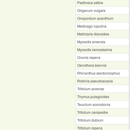
Pastinaca sativa
Origanum vulgare
Onopordum acanthium
Medicago lupulina
Matricaria discoidea
Myosotis arvensis
Myosotis ramosissima
Ononis repens
Oenothera biennis
Rhinanthus alectorolophus
Robinia pseudoacacia
Trifolium arvense
Thymus pulegioides
Teucrium scorodonia
Trifolium campestre
Trifolium dubium
Trifolium repens