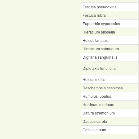
Festuca pseudovina
Festuca rubra
Euphorbia cyparissias
Hieracium pilosella
Holcus lanatus
Hieracium sabaudum
Digitaria sanguinalis
Diplotaxis tenuifolia
Holcus mollis
Deschampsia cespitosa
Humulus lupulus
Hordeum murinum
Datura stramonium
Daucus carota
Galium album