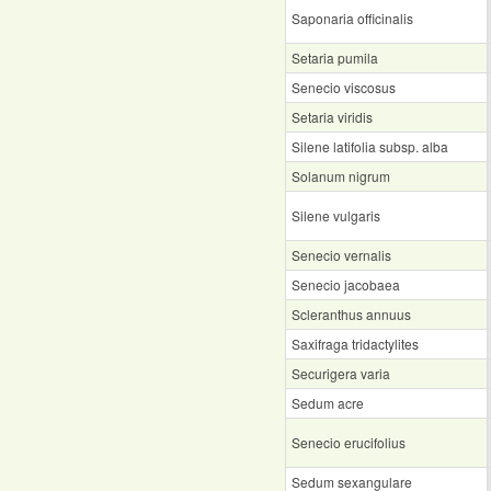
Saponaria officinalis
Setaria pumila
Senecio viscosus
Setaria viridis
Silene latifolia subsp. alba
Solanum nigrum
Silene vulgaris
Senecio vernalis
Senecio jacobaea
Scleranthus annuus
Saxifraga tridactylites
Securigera varia
Sedum acre
Senecio erucifolius
Sedum sexangulare