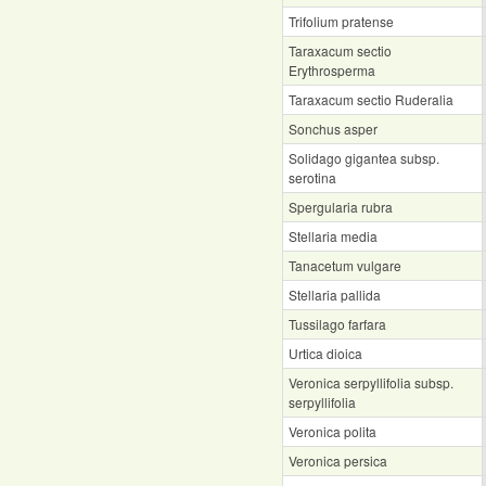
Trifolium pratense
Taraxacum sectio
Erythrosperma
Taraxacum sectio Ruderalia
Sonchus asper
Solidago gigantea subsp.
serotina
Spergularia rubra
Stellaria media
Tanacetum vulgare
Stellaria pallida
Tussilago farfara
Urtica dioica
Veronica serpyllifolia subsp.
serpyllifolia
Veronica polita
Veronica persica