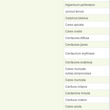
Hypericum perforatum
Juncus tenuis
Carpinus betulus
Carex spicata
Carex ovalis
Centaurea diffusa
Centaurea jacea
Centaurium erythraea
Centaurea scabiosa
Carex muricata
subsp.lamprocarpa
Carex muricata
Carduus crispus
Cardamine hirsuta
Carduus nutans
Carex acuta