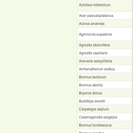
Achillea millefolium
Acer pseudoplatanus
Acinos arvensis
Agrimonia eupatoria
Agrostis stolonifera
Agrostis capillaris
Arenaria serpyllifolia
Arrhenatherum elatius
Bromus tectorum
Bromus sterilis
Bryonia dioica
Buddleja davidii
Calystegia sepium
Calamagrostis epigejos
Bromus hordeaceus
Bromus erectus