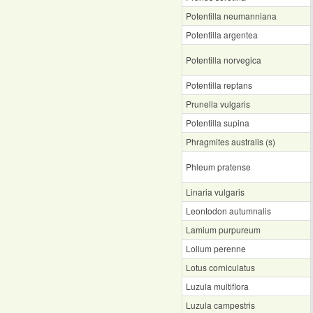
Potentilla neumanniana
Potentilla argentea
Potentilla norvegica
Potentilla reptans
Prunella vulgaris
Potentilla supina
Phragmites australis (s)
Phleum pratense
Linaria vulgaris
Leontodon autumnalis
Lamium purpureum
Lolium perenne
Lotus corniculatus
Luzula multiflora
Luzula campestris